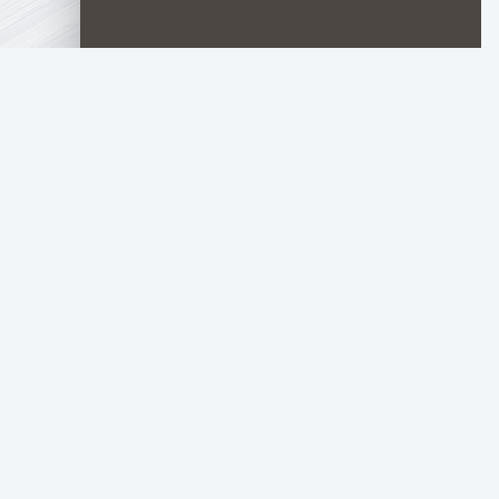
М
TURKRU-HD
.COM
то
Copyright 2024, TURKRU-HD.com