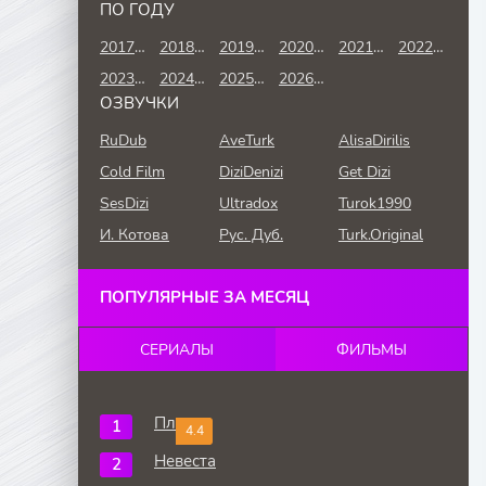
ПО ГОДУ
2017 год
2018 год
2019 год
2020 год
2021 год
2022 год
2023 год
2024 год
2025 год
2026 год
ОЗВУЧКИ
RuDub
AveTurk
AlisaDirilis
Cold Film
DiziDenizi
Get Dizi
SesDizi
Ultradox
Turok1990
И. Котова
Рус. Дуб.
Turk.Original
ПОПУЛЯРНЫЕ ЗА МЕСЯЦ
СЕРИАЛЫ
ФИЛЬМЫ
Плен
4.4
Невеста