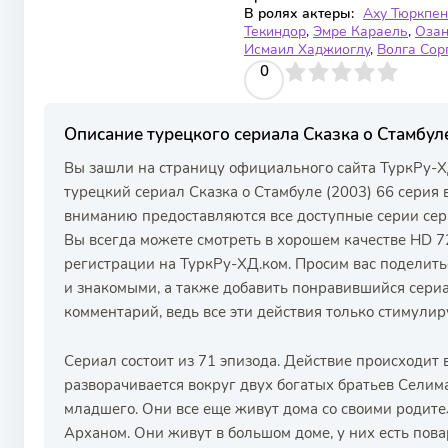
В ролях актеры:
Аху Тюркпе
Текиндор
,
Эмре Караель
,
Озан
Исмаил Хаджиоглу
,
Волга Сор
0
1
2
3
4
0
5
Описание турецкого сериала Сказка о Стамбуле
Вы зашли на страницу официального сайта ТуркРу-Х
турецкий сериал Сказка о Стамбуле (2003) 66 серия 
вниманию предоставляются все доступные серии сер
Вы всегда можете смотреть в хорошем качестве HD 72
регистрации на ТуркРу-ХД.ком. Просим вас поделить
и знакомыми, а также добавить понравившийся сериа
комментарий, ведь все эти действия только стимулир
Сериал состоит из 71 эпизода. Действие происходит 
разворачивается вокруг двух богатых братьев Сели
младшего. Они все еще живут дома со своими родит
Арханом. Они живут в большом доме, у них есть пов