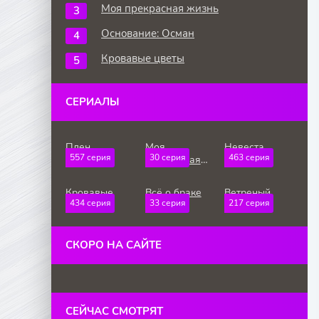
Моя прекрасная жизнь
Основание: Осман
Кровавые цветы
СЕРИАЛЫ
Плен
Моя
Невеста
557 серия
30 серия
463 серия
прекрасная
жизнь
Кровавые
Всё о браке
Ветреный
434 серия
33 серия
217 серия
цветы
холм
СКОРО НА САЙТЕ
СЕЙЧАС СМОТРЯТ