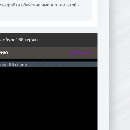
сь пройти обучение именно там, чтобы
тамбуле" 66 серию
Жалоба
РИЮ
зоне 66 серии