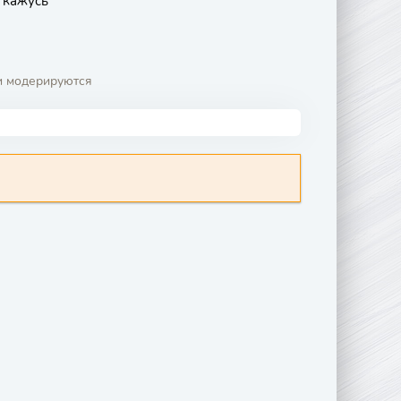
ткажусь
и модерируются