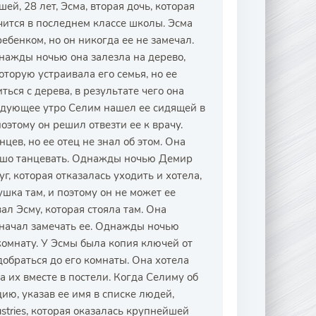
ей, 28 лет, Эсма, вторая дочь, которая
учится в последнем классе школы. Эсма
ебенком, но он никогда ее не замечал.
днажды ночью она залезла на дерево,
торую устраивала его семья, но ее
ться с дерева, в результате чего она
ледующее утро Селим нашел ее сидящей в
поэтому он решил отвезти ее к врачу.
цев, но ее отец не знал об этом. Она
рошо танцевать. Однажды ночью Демир
, которая отказалась уходить и хотела,
ушка там, и поэтому он не может ее
ал Эсму, которая стояла там. Она
н начал замечать ее. Однажды ночью
омнату. У Эсмы была копия ключей от
добраться до его комнаты. Она хотела
а их вместе в постели. Когда Селиму об
цию, указав ее имя в списке людей,
stries, которая оказалась крупнейшей