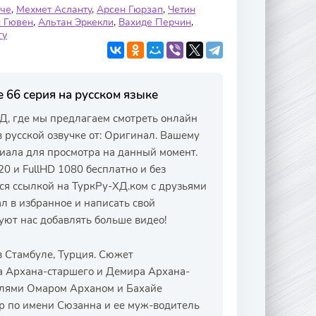
нче
,
Мехмет Асланту
,
Арсен Гюрзап
,
Четин
 Гювен
,
Альтан Эркекли
,
Вахиде Перчин
,
гу
 66 серия на русском языке
Д, где мы предлагаем смотреть онлайн
в русской озвучке от: Оригинал. Вашему
иала для просмотра на данный момент.
0 и FullHD 1080 бесплатно и без
ся ссылкой на ТуркРу-ХД.ком с друзьями
л в избранное и написать свой
уют нас добавлять больше видео!
в Стамбуле, Турция. Сюжет
ма Архана-старшего и Демира Архана-
елями Омаром Арханом и Бахайе
ар по имени Сюзанна и ее муж-водитель