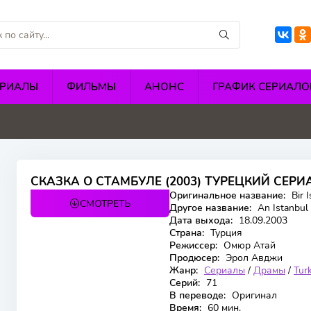
ЕРИАЛЫ
ФИЛЬМЫ
АНОНС
ГРАФИК СЕРИАЛО
5
4.1
4.8
6.5
СКАЗКА О СТАМБУЛЕ (2003) ТУРЕЦКИЙ СЕРИ
Оригинальное название:
Bir I
СМОТРЕТЬ
66 серия
Другое название:
An Istanbul 
Дата выхода:
18.09.2003
Страна:
Турция
Режиссер:
Омюр Атай
Продюсер:
Эрол Авджи
Жанр:
Сериалы
/
Драмы
/
Turk
Серий:
71
В переводе:
Оригинал
Время:
60 мин.