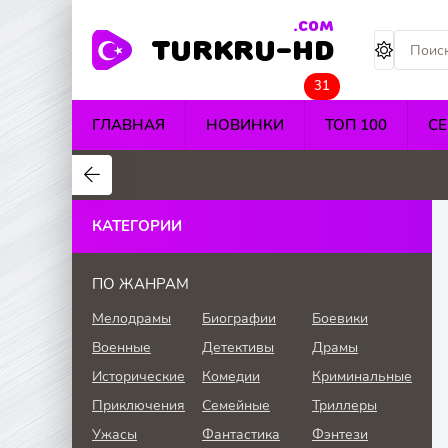
.COM
TURKRU-HD
31
ГЛАВНАЯ
НОВИНКИ
ТОП 100
С
4.4
4.5
4.7
КАТЕГОРИИ
ПО ЖАНРАМ
Мелодрамы
Биографии
Боевики
Военные
Детективы
Драмы
Исторические
Комедии
Криминальные
Приключения
Семейные
Триллеры
Ужасы
Фантастика
Фэнтези