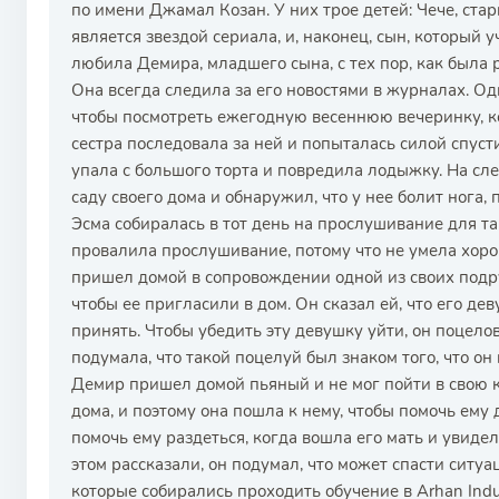
по имени Джамал Козан. У них трое детей: Чече, старш
является звездой сериала, и, наконец, сын, который 
любила Демира, младшего сына, с тех пор, как была р
Она всегда следила за его новостями в журналах. О
чтобы посмотреть ежегодную весеннюю вечеринку, ко
сестра последовала за ней и попыталась силой спусти
упала с большого торта и повредила лодыжку. На с
саду своего дома и обнаружил, что у нее болит нога, 
Эсма собиралась в тот день на прослушивание для тан
провалила прослушивание, потому что не умела хо
пришел домой в сопровождении одной из своих подруг
чтобы ее пригласили в дом. Он сказал ей, что его дев
принять. Чтобы убедить эту девушку уйти, он поцелов
подумала, что такой поцелуй был знаком того, что о
Демир пришел домой пьяный и не мог пойти в свою к
дома, и поэтому она пошла к нему, чтобы помочь ему 
помочь ему раздеться, когда вошла его мать и увидел
этом рассказали, он подумал, что может спасти ситуа
которые собирались проходить обучение в Arhan Indu