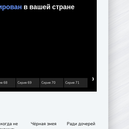
›
ия 68
Серия 69
Серия 70
Серия 71
когда не
Чёрная змея
Ради дочерей