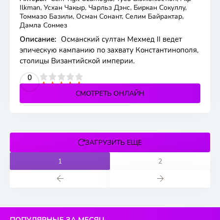
Ilkman, Усхан Чакыр, Чарльз Дэнс, Биркан Сокуллу,
Томмазо Базили, Осман Сонант, Селим Байрактар,
Дамла Сонмез
Описание:
Османский султан Мехмед II ведет
эпическую кампанию по захвату Константинополя,
столицы Византийской империи.
2
3
4
5
0
СМОТРЕТЬ ОНЛАЙН
ЗАГРУЗИТЬ ЕЩЕ
1
2