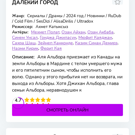
ДАЛЕКИЙ ГОРОД
Жанр:
Сериалы / Драмы / 2024 год / Новинки / RuDub
63 серия
/ Cold Film / SesDizi / AlisaDirilis / Ultradox
Режиссер:
Ахмет Катыксыз
Актёры:
Мехмет Полат
,
Озан Айхан
,
Озан Акбаба
,
Синем Унсал
,
Гонджа Джиласун
,
Мюфит Каяджан
,
Сахра Шаш
,
Зейнеп Канконде
,
Казим Синан Демирэ
,
Назми Кирик
,
Ферит Кая
Описание:
Аля Альбора приезжает из Канады на
земли Альборы в Мардине с телом умершего мужа
и его пятилетним сыном, чтобы исполнить его
волю. Однако у этого прибытия нет ни возврата, ни
выхода из Альборы. Хотя Джихан Альбора, глава
семьи Альбора, неравнодушен к
2
3
4
4.7
5
СМОТРЕТЬ ОНЛАЙН