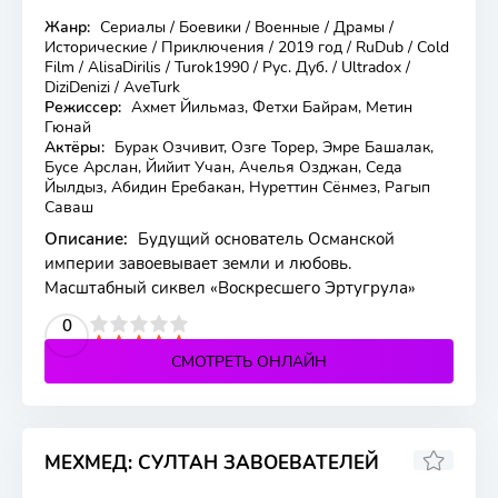
Жанр:
Сериалы / Боевики / Военные / Драмы /
194 серия
Исторические / Приключения / 2019 год / RuDub / Cold
Film / AlisaDirilis / Turok1990 / Рус. Дуб. / Ultradox /
DiziDenizi / AveTurk
Режиссер:
Ахмет Йильмаз, Фетхи Байрам, Метин
Гюнай
Актёры:
Бурак Озчивит, Озге Торер, Эмре Башалак,
Бусе Арслан, Йийит Учан, Ачелья Озджан, Седа
Йылдыз, Абидин Еребакан, Нуреттин Сёнмез, Рагып
Саваш
Описание:
Будущий основатель Османской
империи завоевывает земли и любовь.
Масштабный сиквел «Воскресшего Эртугрула»
2
3
4
5
0
СМОТРЕТЬ ОНЛАЙН
МЕХМЕД: СУЛТАН ЗАВОЕВАТЕЛЕЙ
7.6