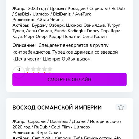
Жанр:
2023 год / Драмы / Комедии / Сериалы / RuDub
9 серия
/ SesDizi / Ultradox / DiziDenizi / AveTurk
Режиссер:
Айтач Чичек
Актёры:
Бурджу Озберк, Шюкрю Озйылдыз, Тугрул
Тулек, Аслы Сюмен, Funda Kadioglu, Гюрсу Гюр, Ilgaz
Kaya, Мерт Онер, Кадир Полатчи, Сена Калип
Описание:
Спецагент внедряется в группу
контрабандистов. Турецкое драмеди со звездой
«Дела чести» Шюкрю Озйылдызом
2
3
4
5
0
СМОТРЕТЬ ОНЛАЙН
ВОСХОД ОСМАНСКОЙ ИМПЕРИИ
7.573
8
Жанр:
Сериалы / Военные / Драмы / Исторические /
12 серия
2020 год / RuDub / Cold Film / Ultradox
Режиссер:
Эмре Сахин
Актёры:
Cem Yigit Uzümoglu, Туба Бюйюкюстюн, Alp