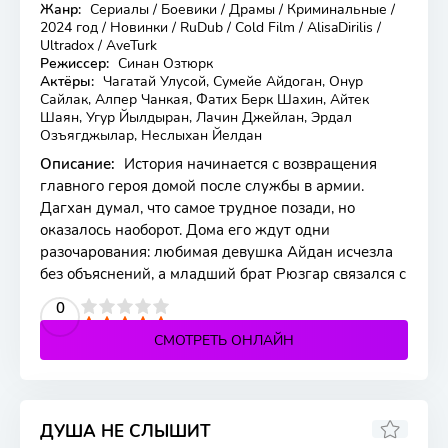
Жанр:
Сериалы / Боевики / Драмы / Криминальные /
20 серия
2024 год / Новинки / RuDub / Cold Film / AlisaDirilis /
Ultradox / AveTurk
Режиссер:
Синан Озтюрк
Актёры:
Чагатай Улусой, Сумейе Айдоган, Онур
Сайлак, Алпер Чанкая, Фатих Берк Шахин, Айтек
Шаян, Угур Йылдыран, Лачин Джейлан, Эрдал
Озъягджылар, Неслыхан Йелдан
Описание:
История начинается с возвращения
главного героя домой после службы в армии.
Дагхан думал, что самое трудное позади, но
оказалось наоборот. Дома его ждут одни
разочарования: любимая девушка Айдан исчезла
без объяснений, а младший брат Рюзгар связался с
2
3
4
5
0
СМОТРЕТЬ ОНЛАЙН
ДУША НЕ СЛЫШИТ
7.586
6.7