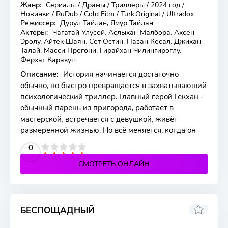
Жанр:
Сериалы / Драмы / Триллеры / 2024 год /
16 серия
Новинки / RuDub / Cold Film / Turk.Original / Ultradox
Режиссер:
Дурул Тайлан, Ямур Тайлан
Актёры:
Чагатай Улусой, Аслыхан Малбора, Ахсен
Эролу, Айтек Шаян, Сет Остин, Назан Кесал, Джихан
Талай, Масси Прегони, Гирайхан Чилингироглу,
Ферхат Каракуш
Описание:
История начинается достаточно
обычно, но быстро превращается в захватывающий
психологический триллер. Главный герой Гёкхан -
обычный парень из пригорода, работает в
мастерской, встречается с девушкой, живёт
размеренной жизнью. Но всё меняется, когда он
2
3
4
5
0
СМОТРЕТЬ ОНЛАЙН
БЕСПОЩАДНЫЙ
7.672
7.2