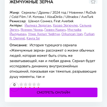
ЖЕМЧУЖНЫЕ ЗЁРНА
5.8
Жанр:
Сериалы / Драмы / 2024 год / Новинки / RuDub
51 серия
/ Cold Film / И. Котова / AlisaDirilis / Ultradox / AveTurk
Режиссер:
Шенол Сонмез, Firat Averbek
Актёры:
Йылмаз Эрдоган
,
Хазар Эргючлю
,
Сельма
Эргеч
,
Ясемин Чонка
,
Гювен Кырач
,
Мустафа
Йылдыран
,
Улкю Хилал Чифтчи
,
Orkuncan Izan
,
Furkan
R. Demirel
,
Kayra Sir
Описание:
История турецкого сериала
«Жемчужные зерна» расскажет о жизни обычных
людей, которая может быть столь же
захватывающей, как и любая драма. Сериал будет
исследовать динамику внутрисемейных
отношений, показывая как тяжелые, разрывающие
душу моменты, так и
2
3
4
5
0
СМОТРЕТЬ ОНЛАЙН