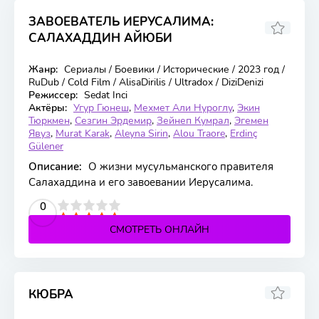
ЗАВОЕВАТЕЛЬ ИЕРУСАЛИМА:
САЛАХАДДИН АЙЮБИ
6
Жанр:
Сериалы / Боевики / Исторические / 2023 год /
58 серия
RuDub / Cold Film / AlisaDirilis / Ultradox / DiziDenizi
Режиссер:
Sedat Inci
Актёры:
Угур Гюнеш
,
Мехмет Али Нуроглу
,
Экин
Тюркмен
,
Сезгин Эрдемир
,
Зейнеп Кумрал
,
Эгемен
Явуз
,
Murat Karak
,
Aleyna Sirin
,
Alou Traore
,
Erdinç
Gülener
Описание:
О жизни мусульманского правителя
Салахаддина и его завоевании Иерусалима.
2
3
4
5
0
СМОТРЕТЬ ОНЛАЙН
КЮБРА
6.2