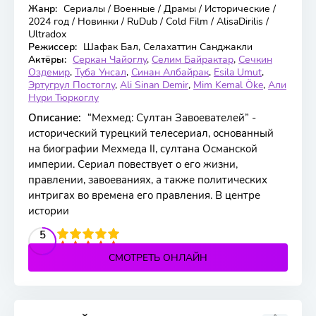
Жанр:
Сериалы / Военные / Драмы / Исторические /
83 серия
2024 год / Новинки / RuDub / Cold Film / AlisaDirilis /
Ultradox
Режиссер:
Шафак Бал, Селахаттин Санджакли
Актёры:
Серкан Чайоглу
,
Селим Байрактар
,
Сечкин
Оздемир
,
Туба Унсал
,
Синан Албайрак
,
Esila Umut
,
Эртугрул Постоглу
,
Ali Sinan Demir
,
Mim Kemal Öke
,
Али
Нури Тюркоглу
Описание:
“Мехмед: Султан Завоевателей” -
исторический турецкий телесериал, основанный
на биографии Мехмеда II, султана Османской
империи. Сериал повествует о его жизни,
правлении, завоеваниях, а также политических
интригах во времена его правления. В центре
истории
2
3
4
5
5
СМОТРЕТЬ ОНЛАЙН