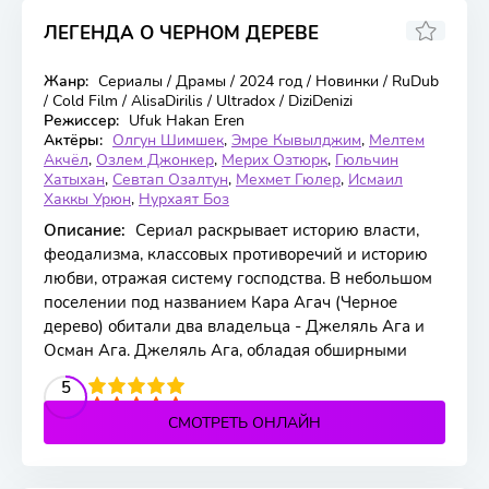
ЛЕГЕНДА О ЧЕРНОМ ДЕРЕВЕ
8.1
Жанр:
Сериалы / Драмы / 2024 год / Новинки / RuDub
30 серия
/ Cold Film / AlisaDirilis / Ultradox / DiziDenizi
Режиссер:
Ufuk Hakan Eren
Актёры:
Олгун Шимшек
,
Эмре Кывылджим
,
Мелтем
Акчёл
,
Озлем Джонкер
,
Мерих Озтюрк
,
Гюльчин
Хатыхан
,
Севтап Озалтун
,
Мехмет Гюлер
,
Исмаил
Хаккы Урюн
,
Нурхаят Боз
Описание:
Сериал раскрывает историю власти,
феодализма, классовых противоречий и историю
любви, отражая систему господства. В небольшом
поселении под названием Кара Агач (Черное
дерево) обитали два владельца - Джеляль Ага и
Осман Ага. Джеляль Ага, обладая обширными
2
3
4
5
5
СМОТРЕТЬ ОНЛАЙН