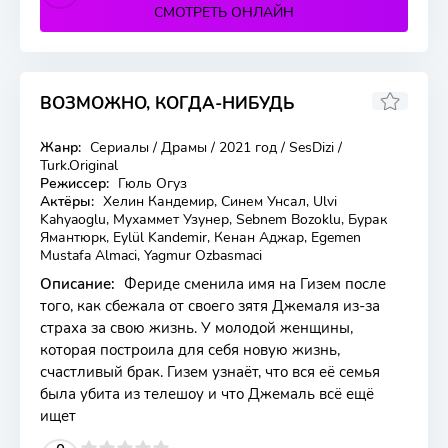
СМОТРЕТЬ ОНЛАЙН
ВОЗМОЖНО, КОГДА-НИБУДЬ
4.8
Жанр:
Сериалы / Драмы / 2021 год / SesDizi /
6 серия
Turk.Original
Режиссер:
Гюль Огуз
Актёры:
Хелин Кандемир, Синем Унсал, Ulvi
Kahyaoglu, Мухаммет Узунер, Sebnem Bozoklu, Бурак
Ямантюрк, Eylül Kandemir, Кенан Аджар, Egemen
Mustafa Almaci, Yagmur Ozbasmaci
Описание:
Фериде сменила имя на Гизем после
того, как сбежала от своего зятя Джемаля из-за
страха за свою жизнь. У молодой женщины,
которая построила для себя новую жизнь,
счастливый брак. Гизем узнаёт, что вся её семья
была убита из телешоу и что Джемаль всё ещё
ищет