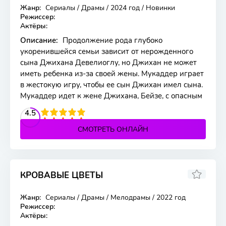
Жанр:
Сериалы / Драмы / 2024 год / Новинки
463 серия
Режиссер:
Актёры:
Описание:
Продолжение рода глубоко
укоренившейся семьи зависит от нерожденного
сына Джихана Девелиоглу, но Джихан не может
иметь ребенка из-за своей жены. Мукаддер играет
в жестокую игру, чтобы ее сын Джихан имел сына.
Мукаддер идет к жене Джихана, Бейзе, с опасным
2
3
4
4.5
5
СМОТРЕТЬ ОНЛАЙН
КРОВАВЫЕ ЦВЕТЫ
Жанр:
Сериалы / Драмы / Мелодрамы / 2022 год
434 серия
Режиссер:
Актёры: