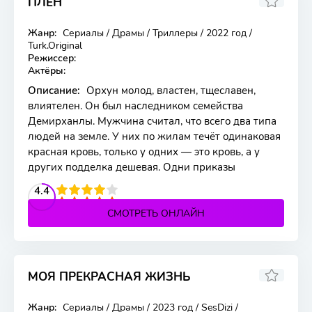
ПЛЕН
Жанр:
Сериалы / Драмы / Триллеры / 2022 год /
557 серия
Turk.Original
Режиссер:
Актёры:
Описание:
Орхун молод, властен, тщеславен,
влиятелен. Он был наследником семейства
Демирханлы. Мужчина считал, что всего два типа
людей на земле. У них по жилам течёт одинаковая
красная кровь, только у одних — это кровь, а у
других подделка дешевая. Одни приказы
2
3
4
4.4
5
СМОТРЕТЬ ОНЛАЙН
МОЯ ПРЕКРАСНАЯ ЖИЗНЬ
8.306
5.6
Жанр:
Сериалы / Драмы / 2023 год / SesDizi /
30 серия