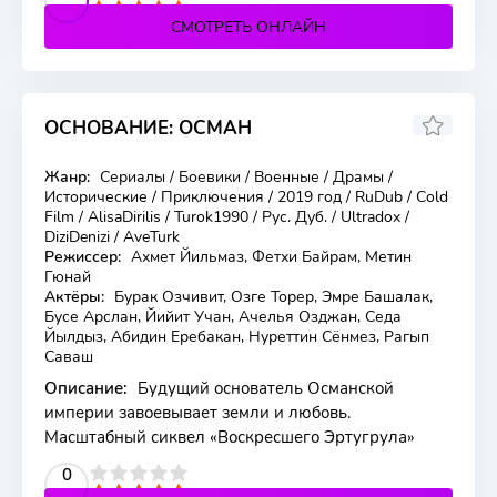
СМОТРЕТЬ ОНЛАЙН
ОСНОВАНИЕ: ОСМАН
8.346
7.5
Жанр:
Сериалы / Боевики / Военные / Драмы /
194 серия
Исторические / Приключения / 2019 год / RuDub / Cold
Film / AlisaDirilis / Turok1990 / Рус. Дуб. / Ultradox /
DiziDenizi / AveTurk
Режиссер:
Ахмет Йильмаз, Фетхи Байрам, Метин
Гюнай
Актёры:
Бурак Озчивит, Озге Торер, Эмре Башалак,
Бусе Арслан, Йийит Учан, Ачелья Озджан, Седа
Йылдыз, Абидин Еребакан, Нуреттин Сёнмез, Рагып
Саваш
Описание:
Будущий основатель Османской
империи завоевывает земли и любовь.
Масштабный сиквел «Воскресшего Эртугрула»
2
3
4
5
0