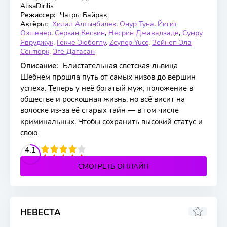
AlisaDirilis
Режиссер:
Чагры Байрак
Актёры:
Хилал Алтынбилек
,
Онур Туна
,
Йигит
Озшенер
,
Серкан Кескин
,
Несрин Джавадзаде
,
Сумру
Явруджук
,
Гёкче Эюбоглу
,
Zeynep Yüce
,
Зейнеп Эла
Сентюрк
,
Эге Дагасан
Описание:
Блистательная светская львица
Шебнем прошла путь от самых низов до вершин
успеха. Теперь у неё богатый муж, положение в
обществе и роскошная жизнь, но всё висит на
волоске из-за её старых тайн — в том числе
криминальных. Чтобы сохранить высокий статус и
свою
2
3
4
4.1
5
СМОТРЕТЬ ОНЛАЙН
НЕВЕСТА