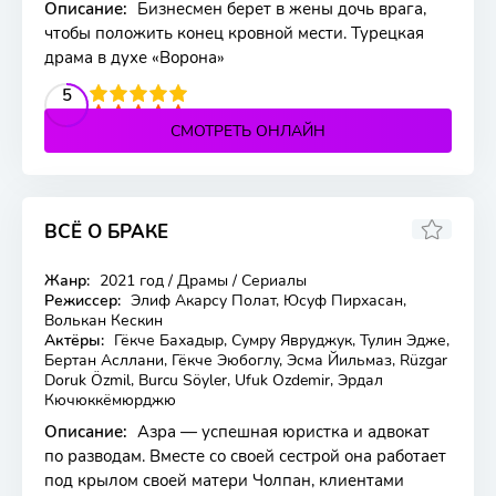
Описание:
Бизнесмен берет в жены дочь врага,
чтобы положить конец кровной мести. Турецкая
драма в духе «Ворона»
2
3
4
5
5
СМОТРЕТЬ ОНЛАЙН
ВСЁ О БРАКЕ
8.472
7.1
Жанр:
2021 год / Драмы / Сериалы
33 серия
Режиссер:
Элиф Акарсу Полат, Юсуф Пирхасан,
Волькан Кескин
Актёры:
Гёкче Бахадыр, Сумру Явруджук, Тулин Эдже,
Бертан Асллани, Гёкче Эюбоглу, Эсма Йильмаз, Rüzgar
Doruk Özmil, Burcu Söyler, Ufuk Ozdemir, Эрдал
Кючюккёмюрджю
Описание:
Азра — успешная юристка и адвокат
по разводам. Вместе со своей сестрой она работает
под крылом своей матери Чолпан, клиентами