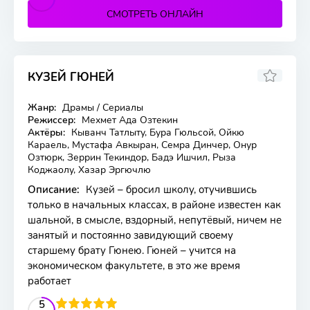
СМОТРЕТЬ ОНЛАЙН
КУЗЕЙ ГЮНЕЙ
8.367
7.7
Жанр:
Драмы / Сериалы
80 серия
Режиссер:
Мехмет Ада Озтекин
Актёры:
Кыванч Татлыту, Бура Гюльсой, Ойкю
Караель, Мустафа Авкыран, Семра Динчер, Онур
Озтюрк, Зеррин Текиндор, Бадэ Ишчил, Рыза
Коджаолу, Хазар Эргючлю
Описание:
Кузей – бросил школу, отучившись
только в начальных классах, в районе известен как
шальной, в смысле, вздорный, непутёвый, ничем не
занятый и постоянно завидующий своему
старшему брату Гюнею. Гюней – учится на
экономическом факультете, в это же время
работает
2
3
4
5
5