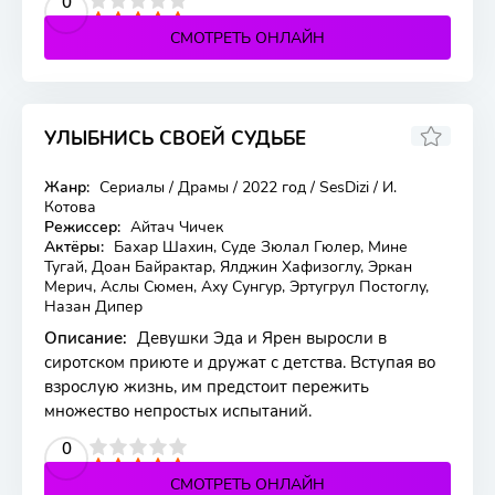
2
3
4
5
0
СМОТРЕТЬ ОНЛАЙН
УЛЫБНИСЬ СВОЕЙ СУДЬБЕ
5.6
Жанр:
Сериалы / Драмы / 2022 год / SesDizi / И.
5 серия
Котова
Режиссер:
Айтач Чичек
Актёры:
Бахар Шахин, Суде Зюлал Гюлер, Мине
Тугай, Доан Байрактар, Ялджин Хафизоглу, Эркан
Мерич, Аслы Сюмен, Аху Сунгур, Эртугрул Постоглу,
Назан Дипер
Описание:
Девушки Эда и Ярен выросли в
сиротском приюте и дружат с детства. Вступая во
взрослую жизнь, им предстоит пережить
множество непростых испытаний.
2
3
4
5
0
СМОТРЕТЬ ОНЛАЙН