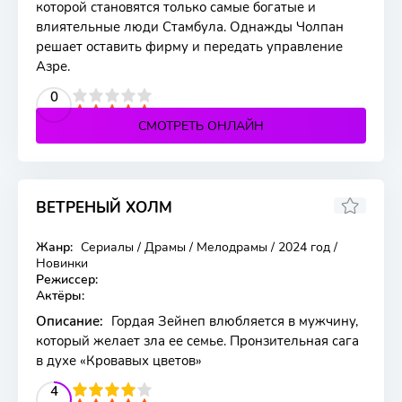
которой становятся только самые богатые и
влиятельные люди Стамбула. Однажды Чолпан
решает оставить фирму и передать управление
Азре.
2
3
4
5
0
СМОТРЕТЬ ОНЛАЙН
ВЕТРЕНЫЙ ХОЛМ
Жанр:
Сериалы / Драмы / Мелодрамы / 2024 год /
217 серия
Новинки
Режиссер:
Актёры:
Описание:
Гордая Зейнеп влюбляется в мужчину,
который желает зла ее семье. Пронзительная сага
в духе «Кровавых цветов»
2
3
4
5
4