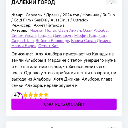
ДАЛЕКИЙ ГОРОД
Жанр:
Сериалы / Драмы / 2024 год / Новинки / RuDub
63 серия
/ Cold Film / SesDizi / AlisaDirilis / Ultradox
Режиссер:
Ахмет Катыксыз
Актёры:
Мехмет Полат
,
Озан Айхан
,
Озан Акбаба
,
Синем Унсал
,
Гонджа Джиласун
,
Мюфит Каяджан
,
Сахра Шаш
,
Зейнеп Канконде
,
Казим Синан Демирэ
,
Назми Кирик
,
Ферит Кая
Описание:
Аля Альбора приезжает из Канады на
земли Альборы в Мардине с телом умершего мужа
и его пятилетним сыном, чтобы исполнить его
волю. Однако у этого прибытия нет ни возврата, ни
выхода из Альборы. Хотя Джихан Альбора, глава
семьи Альбора, неравнодушен к
2
3
4
4.7
5
СМОТРЕТЬ ОНЛАЙН