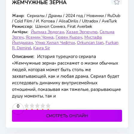
ЖЕМЧУЖНЫЕ ЗЁРНА
5.8
Жанр:
Сериалы / Драмы / 2024 год / Новинки / RuDub
51 серия
/ Cold Film / И. Котова / AlisaDirilis / Ultradox / AveTurk
Режиссер:
Шенол Сонмез, Firat Averbek
Актёры:
Йылмаз Эрдоган
,
Хазар Эргючлю
,
Сельма
Эргеч
,
Ясемин Чонка
,
Гювен Кырач
,
Мустафа
Йылдыран
,
Улкю Хилал Чифтчи
,
Orkuncan Izan
,
Furkan
R. Demirel
,
Kayra Sir
Описание:
История турецкого сериала
«Жемчужные зерна» расскажет о жизни обычных
людей, которая может быть столь же
захватывающей, как и любая драма. Сериал будет
исследовать динамику внутрисемейных
отношений, показывая как тяжелые, разрывающие
душу моменты, так и
2
3
4
5
0
СМОТРЕТЬ ОНЛАЙН