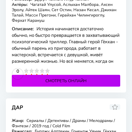
Актёры:
Чагатай Улусой, Аслыхан Малбора, Ахсен
Эролу, Айтек Шаян, Сет Остин, Назан Кесал, Джихан
Талай, Масси Прегони, Гирайхан Чилингироглу,
Ферхат Каракуш
Описание:
История начинается достаточно
обычно, но быстро превращается в захватывающий
психологический триллер. Главный герой Гёкхан -
обычный парень из пригорода, работает в
мастерской, встречается с девушкой, живёт
размеренной жизнью. Но всё меняется, когда он
2
3
4
5
0
СМОТРЕТЬ ОНЛАЙН
ДАР
7.15
7
Жанр:
Сериалы / Детективы / Драмы / Мелодрамы /
24 серия
Фэнтези / 2019 год / Cold Film
Режиссер:
Бурджу Алптекин, Гонендж Уяник, Гёкхан