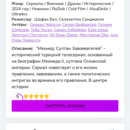
Жанр:
Сериалы / Военные / Драмы / Исторические /
83 серия
2024 год / Новинки / RuDub / Cold Film / AlisaDirilis /
Ultradox
Режиссер:
Шафак Бал, Селахаттин Санджакли
Актёры:
Серкан Чайоглу
,
Селим Байрактар
,
Сечкин
Оздемир
,
Туба Унсал
,
Синан Албайрак
,
Esila Umut
,
Эртугрул Постоглу
,
Ali Sinan Demir
,
Mim Kemal Öke
,
Али
Нури Тюркоглу
Описание:
“Мехмед: Султан Завоевателей” -
исторический турецкий телесериал, основанный
на биографии Мехмеда II, султана Османской
империи. Сериал повествует о его жизни,
правлении, завоеваниях, а также политических
интригах во времена его правления. В центре
истории
2
3
4
5
5
СМОТРЕТЬ ОНЛАЙН