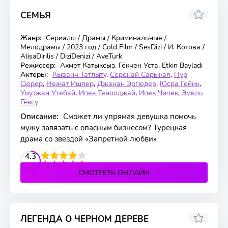
СЕМЬЯ
8.384
6.9
Жанр:
Сериалы / Драмы / Криминальные /
30 серия
Мелодрамы / 2023 год / Cold Film / SesDizi / И. Котова /
AlisaDirilis / DiziDenizi / AveTurk
Режиссер:
Ахмет Катыксыз, Гёкчен Уста, Etkin Bayladi
Актёры:
Кыванч Татлыту
,
Серенай Сарыкая
,
Нур
Сюрер
,
Нежат Ишлер
,
Джанан Эргюдер
,
Юсра Гейик
,
Умутжан Утебай
,
Ипек Тенолджай
,
Ипек Чичек
,
Эмель
Гёксу
Описание:
Сможет ли упрямая девушка помочь
мужу завязать с опасным бизнесом? Турецкая
драма со звездой «Запретной любви»
2
3
4
4.3
5
СМОТРЕТЬ ОНЛАЙН
ЛЕГЕНДА О ЧЕРНОМ ДЕРЕВЕ
8.1