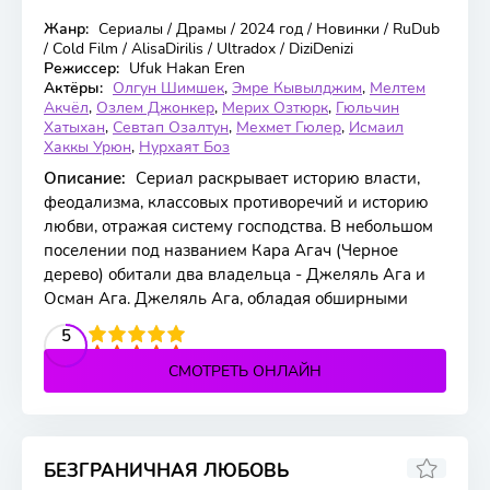
Жанр:
Сериалы / Драмы / 2024 год / Новинки / RuDub
30 серия
/ Cold Film / AlisaDirilis / Ultradox / DiziDenizi
Режиссер:
Ufuk Hakan Eren
Актёры:
Олгун Шимшек
,
Эмре Кывылджим
,
Мелтем
Акчёл
,
Озлем Джонкер
,
Мерих Озтюрк
,
Гюльчин
Хатыхан
,
Севтап Озалтун
,
Мехмет Гюлер
,
Исмаил
Хаккы Урюн
,
Нурхаят Боз
Описание:
Сериал раскрывает историю власти,
феодализма, классовых противоречий и историю
любви, отражая систему господства. В небольшом
поселении под названием Кара Агач (Черное
дерево) обитали два владельца - Джеляль Ага и
Осман Ага. Джеляль Ага, обладая обширными
2
3
4
5
5
СМОТРЕТЬ ОНЛАЙН
БЕЗГРАНИЧНАЯ ЛЮБОВЬ
8.6
7.1