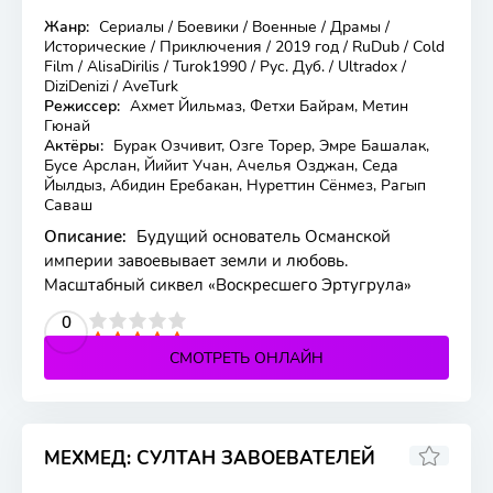
Жанр:
Сериалы / Боевики / Военные / Драмы /
194 серия
Исторические / Приключения / 2019 год / RuDub / Cold
Film / AlisaDirilis / Turok1990 / Рус. Дуб. / Ultradox /
DiziDenizi / AveTurk
Режиссер:
Ахмет Йильмаз, Фетхи Байрам, Метин
Гюнай
Актёры:
Бурак Озчивит, Озге Торер, Эмре Башалак,
Бусе Арслан, Йийит Учан, Ачелья Озджан, Седа
Йылдыз, Абидин Еребакан, Нуреттин Сёнмез, Рагып
Саваш
Описание:
Будущий основатель Османской
империи завоевывает земли и любовь.
Масштабный сиквел «Воскресшего Эртугрула»
2
3
4
5
0
СМОТРЕТЬ ОНЛАЙН
МЕХМЕД: СУЛТАН ЗАВОЕВАТЕЛЕЙ
7.6