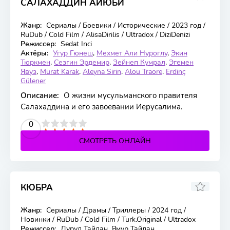
САЛАХАДДИН АЙЮБИ
6
Жанр:
Сериалы / Боевики / Исторические / 2023 год /
58 серия
RuDub / Cold Film / AlisaDirilis / Ultradox / DiziDenizi
Режиссер:
Sedat Inci
Актёры:
Угур Гюнеш
,
Мехмет Али Нуроглу
,
Экин
Тюркмен
,
Сезгин Эрдемир
,
Зейнеп Кумрал
,
Эгемен
Явуз
,
Murat Karak
,
Aleyna Sirin
,
Alou Traore
,
Erdinç
Gülener
Описание:
О жизни мусульманского правителя
Салахаддина и его завоевании Иерусалима.
2
3
4
5
0
СМОТРЕТЬ ОНЛАЙН
КЮБРА
6.2
Жанр:
Сериалы / Драмы / Триллеры / 2024 год /
16 серия
Новинки / RuDub / Cold Film / Turk.Original / Ultradox
Режиссер:
Дурул Тайлан, Ямур Тайлан