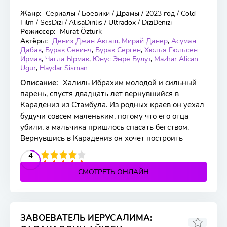
Жанр:
Сериалы / Боевики / Драмы / 2023 год / Cold
63 серия
Film / SesDizi / AlisaDirilis / Ultradox / DiziDenizi
Режиссер:
Murat Öztürk
Актёры:
Дениз Джан Акташ
,
Мирай Данер
,
Асуман
Дабак
,
Бурак Севинч
,
Бурак Серген
,
Хюлья Гюльсен
Ирмак
,
Чагла Ырмак
,
Юнус Эмре Булут
,
Mazhar Alican
Ugur
,
Haydar Sisman
Описание:
Халиль Ибрахим молодой и сильный
парень, спустя двадцать лет вернувшийся в
Карадениз из Стамбула. Из родных краев он уехал
будучи совсем маленьким, потому что его отца
убили, а мальчика пришлось спасать бегством.
Вернувшись в Карадениз он хочет построить
2
3
4
5
4
СМОТРЕТЬ ОНЛАЙН
ЗАВОЕВАТЕЛЬ ИЕРУСАЛИМА: