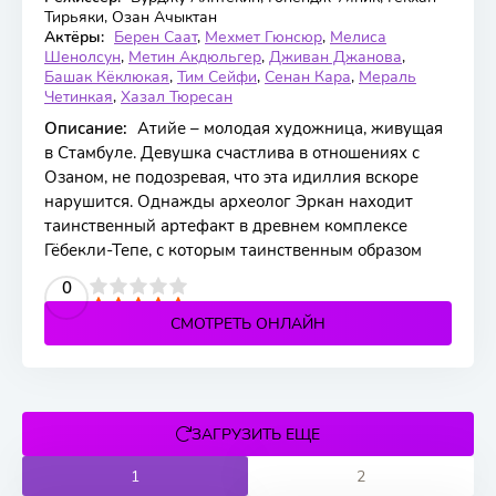
Тирьяки, Озан Ачыктан
Актёры:
Берен Саат
,
Мехмет Гюнсюр
,
Мелиса
Шенолсун
,
Метин Акдюльгер
,
Дживан Джанова
,
Башак Кёклюкая
,
Тим Сейфи
,
Сенан Кара
,
Мераль
Четинкая
,
Хазал Тюресан
Описание:
Атийе – молодая художница, живущая
в Стамбуле. Девушка счастлива в отношениях с
Озаном, не подозревая, что эта идиллия вскоре
нарушится. Однажды археолог Эркан находит
таинственный артефакт в древнем комплексе
Гёбекли-Тепе, с которым таинственным образом
2
3
4
5
0
СМОТРЕТЬ ОНЛАЙН
ЗАГРУЗИТЬ ЕЩЕ
1
2