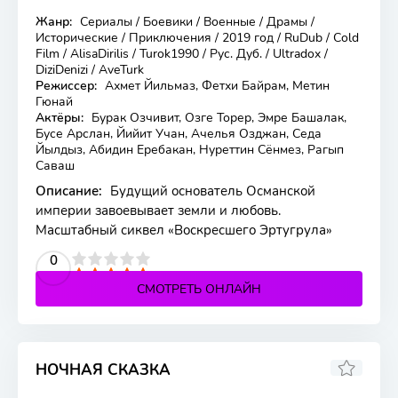
Жанр:
Сериалы / Боевики / Военные / Драмы /
194 серия
Исторические / Приключения / 2019 год / RuDub / Cold
Film / AlisaDirilis / Turok1990 / Рус. Дуб. / Ultradox /
DiziDenizi / AveTurk
Режиссер:
Ахмет Йильмаз, Фетхи Байрам, Метин
Гюнай
Актёры:
Бурак Озчивит, Озге Торер, Эмре Башалак,
Бусе Арслан, Йийит Учан, Ачелья Озджан, Седа
Йылдыз, Абидин Еребакан, Нуреттин Сёнмез, Рагып
Саваш
Описание:
Будущий основатель Османской
империи завоевывает земли и любовь.
Масштабный сиквел «Воскресшего Эртугрула»
2
3
4
5
0
СМОТРЕТЬ ОНЛАЙН
НОЧНАЯ СКАЗКА
5.9