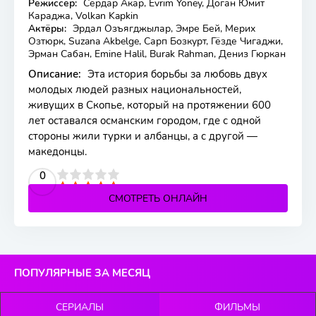
Режиссер:
Сердар Акар, Evrim Yöney, Доган Юмит
Караджа, Volkan Kapkin
Актёры:
Эрдал Озъягджылар, Эмре Бей, Мерих
Озтюрк, Suzana Akbelge, Сарп Бозкурт, Гёзде Чигаджи,
Эрман Сабан, Emine Halil, Burak Rahman, Дениз Гюркан
Описание:
Эта история борьбы за любовь двух
молодых людей разных национальностей,
живущих в Скопье, который на протяжении 600
лет оставался османским городом, где с одной
стороны жили турки и албанцы, а с другой —
македонцы.
2
3
4
5
0
СМОТРЕТЬ ОНЛАЙН
ПОПУЛЯРНЫЕ ЗА МЕСЯЦ
СЕРИАЛЫ
ФИЛЬМЫ