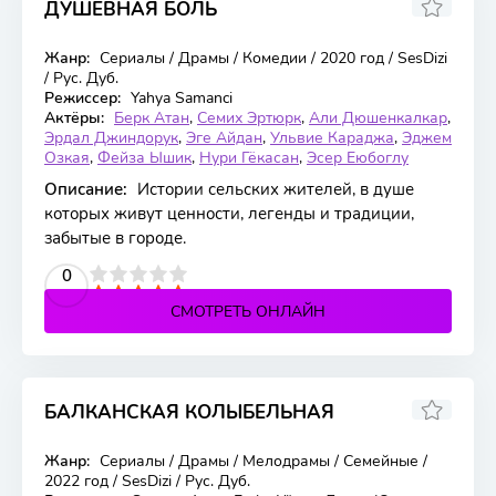
ДУШЕВНАЯ БОЛЬ
7.5
Жанр:
Сериалы / Драмы / Комедии / 2020 год / SesDizi
221 серия
/ Рус. Дуб.
Режиссер:
Yahya Samanci
Актёры:
Берк Атан
,
Семих Эртюрк
,
Али Дюшенкалкар
,
Эрдал Джиндорук
,
Эге Айдан
,
Ульвие Караджа
,
Эджем
Озкая
,
Фейза Ышик
,
Нури Гёкасан
,
Эсер Еюбоглу
Описание:
Истории сельских жителей, в душе
которых живут ценности, легенды и традиции,
забытые в городе.
2
3
4
5
0
СМОТРЕТЬ ОНЛАЙН
БАЛКАНСКАЯ КОЛЫБЕЛЬНАЯ
5.4
Жанр:
Сериалы / Драмы / Мелодрамы / Семейные /
25 серия
2022 год / SesDizi / Рус. Дуб.