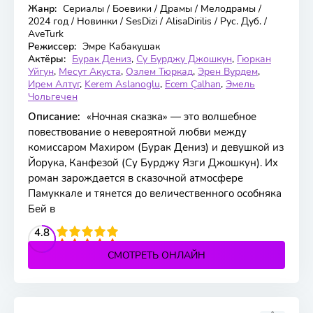
Жанр:
Сериалы / Боевики / Драмы / Мелодрамы /
35 серия
2024 год / Новинки / SesDizi / AlisaDirilis / Рус. Дуб. /
AveTurk
Режиссер:
Эмре Кабакушак
Актёры:
Бурак Дениз
,
Су Бурджу Джошкун
,
Гюркан
Уйгун
,
Месут Акуста
,
Озлем Тюркад
,
Эрен Вурдем
,
Ирем Алтуг
,
Kerem Aslanoglu
,
Ecem Çalhan
,
Эмель
Чольгечен
Описание:
«Ночная сказка» — это волшебное
повествование о невероятной любви между
комиссаром Махиром (Бурак Дениз) и девушкой из
Йорука, Канфезой (Су Бурджу Язги Джошкун). Их
роман зарождается в сказочной атмосфере
Памуккале и тянется до величественного особняка
Бей в
2
3
4
4.8
5
СМОТРЕТЬ ОНЛАЙН