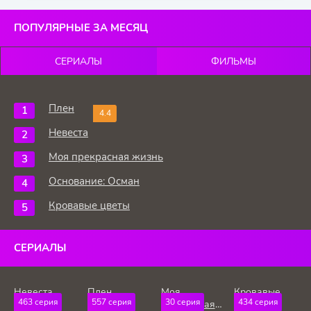
ПОПУЛЯРНЫЕ ЗА МЕСЯЦ
СЕРИАЛЫ
ФИЛЬМЫ
Плен
4.4
Невеста
Моя прекрасная жизнь
Основание: Осман
Кровавые цветы
СЕРИАЛЫ
Невеста
Плен
Моя
Кровавые
463 серия
557 серия
30 серия
434 серия
прекрасная
цветы