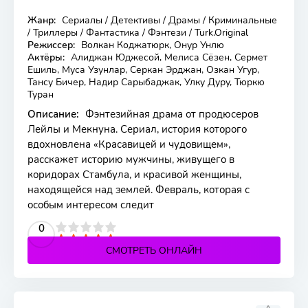
Жанр:
Сериалы / Детективы / Драмы / Криминальные
32 серия
/ Триллеры / Фантастика / Фэнтези / Turk.Original
Режиссер:
Волкан Коджатюрк, Онур Унлю
Актёры:
Алиджан Юджесой, Мелиса Сёзен, Сермет
Ешиль, Муса Узунлар, Серкан Эрджан, Озкан Угур,
Тансу Бичер, Надир Сарыбаджак, Улку Дуру, Тюркю
Туран
Описание:
Фэнтезийная драма от продюсеров
Лейлы и Мекнуна. Сериал, история которого
вдохновлена ​​«Красавицей и чудовищем»,
расскажет историю мужчины, живущего в
коридорах Стамбула, и красивой женщины,
находящейся над землей. Февраль, которая с
особым интересом следит
2
3
4
5
0
СМОТРЕТЬ ОНЛАЙН