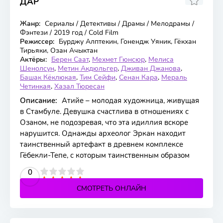
ДАР
7.15
7
Жанр:
Сериалы / Детективы / Драмы / Мелодрамы /
24 серия
Фэнтези / 2019 год / Cold Film
Режиссер:
Бурджу Алптекин, Гонендж Уяник, Гёкхан
Тирьяки, Озан Ачыктан
Актёры:
Берен Саат
,
Мехмет Гюнсюр
,
Мелиса
Шенолсун
,
Метин Акдюльгер
,
Дживан Джанова
,
Башак Кёклюкая
,
Тим Сейфи
,
Сенан Кара
,
Мераль
Четинкая
,
Хазал Тюресан
Описание:
Атийе – молодая художница, живущая
в Стамбуле. Девушка счастлива в отношениях с
Озаном, не подозревая, что эта идиллия вскоре
нарушится. Однажды археолог Эркан находит
таинственный артефакт в древнем комплексе
Гёбекли-Тепе, с которым таинственным образом
2
3
4
5
0
СМОТРЕТЬ ОНЛАЙН