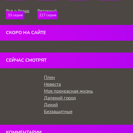
жизнь
Всё о браке
Ветреный
33 серия
217 серия
холм
СКОРО НА САЙТЕ
СЕЙЧАС СМОТРЯТ
Плен
Невеста
Моя прекрасная жизнь
Далекий город
Дикий
Беззащитные
КОММЕНТАРИИ