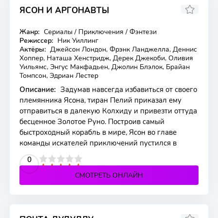
ЯСОН И АРГОНАВТЫ
6.724
5.9
Жанр:
Сериалы / Приключения / Фэнтези
2 серия
Режиссер:
Ник Уиллинг
Актёры:
Джейсон Лондон, Фрэнк Ланджелла, Деннис
Хоппер, Наташа Хенстридж, Дерек Джекоби, Оливия
Уильямс, Энгус Макфадьен, Джолин Блэлок, Брайан
Томпсон, Эдриан Лестер
Описание:
Задумав навсегда избавиться от своего
племянника Ясона, тиран Пелий приказал ему
отправиться в далекую Колхиду и привезти оттуда
бесценное Золотое Руно. Построив самый
быстроходный корабль в мире, Ясон во главе
команды искателей приключений пустился в
2
3
4
5
0
СМОТРЕТЬ ОНЛАЙН