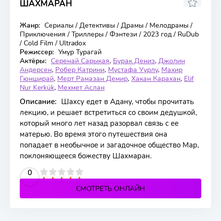
ШАХМАРАН
7.583
5.4
Жанр:
Сериалы / Детективы / Драмы / Мелодрамы /
14 серия
Приключения / Триллеры / Фэнтези / 2023 год / RuDub
/ Cold Film / Ultradox
Режиссер:
Умур Турагай
Актёры:
Серенай Сарыкая
,
Бурак Дениз
,
Джолин
Андерсен
,
Робер Катрини
,
Мустафа Уурлу
,
Махир
Гюнширай
,
Мерт Рамазан Демир
,
Хакан Карахан
,
Elif
Nur Kerkük
,
Мехмет Аслан
Описание:
Шахсу едет в Адану, чтобы прочитать
лекцию, и решает встретиться со своим дедушкой,
который много лет назад разорвал связь с ее
матерью. Во время этого путешествия она
попадает в необычное и загадочное общество Мар,
поклоняющееся божеству Шахмаран.
2
3
4
5
0
СМОТРЕТЬ ОНЛАЙН