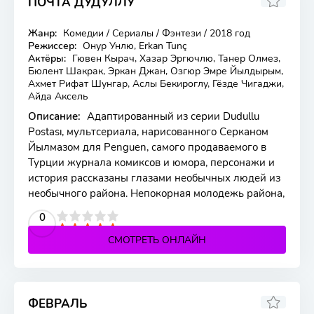
ПОЧТА ДУДУЛЛУ
5.4
Жанр:
Комедии / Сериалы / Фэнтези / 2018 год
13 серия
Режиссер:
Онур Унлю, Erkan Tunç
Актёры:
Гювен Кырач, Хазар Эргючлю, Танер Олмез,
Бюлент Шакрак, Эркан Джан, Озгюр Эмре Йылдырым,
Ахмет Рифат Шунгар, Аслы Бекироглу, Гёзде Чигаджи,
Айда Аксель
Описание:
Адаптированный из серии Dudullu
Postası, мультсериала, нарисованного Серканом
Йылмазом для Penguen, самого продаваемого в
Турции журнала комиксов и юмора, персонажи и
история рассказаны глазами необычных людей из
необычного района. Непокорная молодежь района,
2
3
4
5
0
СМОТРЕТЬ ОНЛАЙН
ФЕВРАЛЬ
7.9