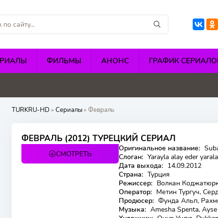
ЕРИАЛЫ
ФИЛЬМЫ
АНОНС
ГРАФИК СЕРИАЛО
5
4.1
4.8
TURKRU-HD
»
Сериалы
» Февраль
7.9
ФЕВРАЛЬ (2012) ТУРЕЦКИЙ СЕРИАЛ
Оригинальное название:
Sub
СМОТРЕТЬ
32 серия
Слоган:
Yarayla alay eder yara
Дата выхода:
14.09.2012
Страна:
Турция
Режиссер:
Волкан Коджатюрк
Оператор:
Метин Тургуч, Серд
Продюсер:
Фунда Альп, Рахми
Музыка:
Amesha Spenta, Ayse 