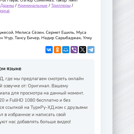
ul Hayal, Озгюр Сойилмаз, Yakup Tekin
/
Драмы
/
Криминальные
/
Триллеры
/
iginal
есой, Мелиса Сёзен, Сермет Ешиль, Муса
н Угур, Тансу Бичер, Надир Сарыбаджак, Улку
ом языке
Д, где мы предлагаем смотреть онлайн
й озвучке от: Оригинал. Вашему
иала для просмотра на данный момент.
0 и FullHD 1080 бесплатно и без
ся ссылкой на ТуркРу-ХД.ком с друзьями
л в избранное и написать свой
уют нас добавлять больше видео!