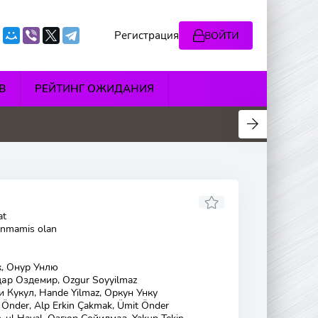
Регистрация
ВОЙТИ
В
РЕЙТИНГ ОЖИДАНИЯ
5
4.8
4.2
4.8
at
lanmamis olan
, Онур Унлю
ар Оздемир, Ozgur Soyyilmaz
 Кукул, Hande Yilmaz, Оркун Унку
Önder, Alp Erkin Çakmak, Ümit Önder