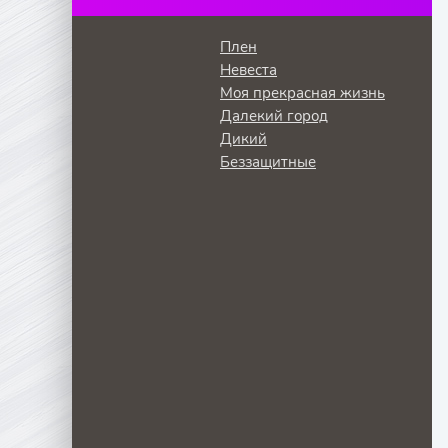
Плен
Невеста
Моя прекрасная жизнь
Далекий город
Дикий
Беззащитные
8
Серия 19
Серия 20
Серия 21
Серия 22
Серия 23