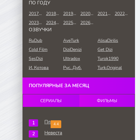
ПО ГОДУ
2017 год
2018 год
2019 год
2020 год
2021 год
2022 год
2023 год
2024 год
2025 год
2026 год
ОЗВУЧКИ
RuDub
AveTurk
AlisaDirilis
Cold Film
DiziDenizi
Get Dizi
SesDizi
Ultradox
Turok1990
И. Котова
Рус. Дуб.
Turk.Original
ПОПУЛЯРНЫЕ ЗА МЕСЯЦ
СЕРИАЛЫ
ФИЛЬМЫ
Плен
4.4
Невеста