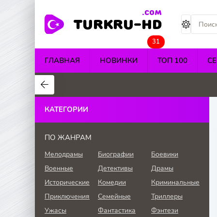
.COM
TURKRU-HD
31
ГЛАВНАЯ
НОВИНКИ
ТОП 100
С
4.4
4.5
4.7
КАТЕГОРИИ
ПО ЖАНРАМ
Мелодрамы
Биографии
Боевики
Военные
Детективы
Драмы
Исторические
Комедии
Криминальные
Приключения
Семейные
Триллеры
Ужасы
Фантастика
Фэнтези