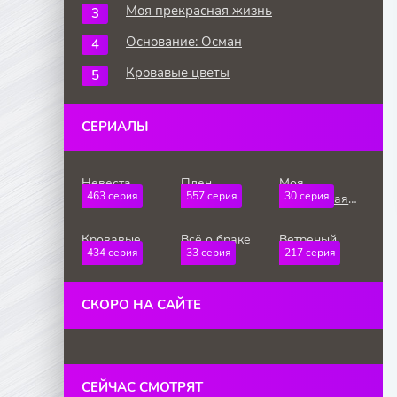
Моя прекрасная жизнь
Основание: Осман
Кровавые цветы
СЕРИАЛЫ
Невеста
Плен
Моя
463 серия
557 серия
30 серия
прекрасная
жизнь
Кровавые
Всё о браке
Ветреный
434 серия
33 серия
217 серия
цветы
холм
СКОРО НА САЙТЕ
СЕЙЧАС СМОТРЯТ