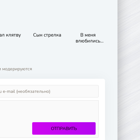
ал клятву
Сын стрелка
В меня
влюбились
тётя и сестра
и модерируются
ОТПРАВИТЬ