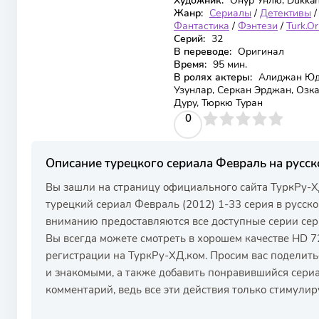
Художник:
Онур Унлю, Dukkan-
Жанр:
Сериалы
/
Детективы
Фантастика
/
Фэнтези
/
Turk.Or
Серий:
32
В переводе:
Оригинал
Время:
95 мин.
В ролях актеры:
Алиджан Юдж
Узунлар, Серкан Эрджан, Озка
Дуру, Тюркю Туран
0
1
2
3
4
0
5
Описание турецкого сериала Февраль на русск
Вы зашли на страницу официального сайта ТуркРу-Х
турецкий сериал Февраль (2012) 1-33 серия в русско
вниманию предоставляются все доступные серии сер
Вы всегда можете смотреть в хорошем качестве HD 72
регистрации на ТуркРу-ХД.ком. Просим вас поделить
и знакомыми, а также добавить понравившийся сериа
комментарий, ведь все эти действия только стимулир