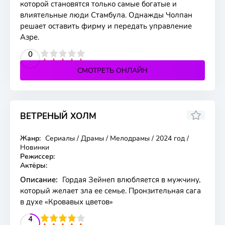
которой становятся только самые богатые и
влиятельные люди Стамбула. Однажды Чолпан
решает оставить фирму и передать управление
Азре.
2
3
4
5
0
СМОТРЕТЬ ОНЛАЙН
ВЕТРЕНЫЙ ХОЛМ
Жанр:
Сериалы / Драмы / Мелодрамы / 2024 год /
217 серия
Новинки
Режиссер:
Актёры:
Описание:
Гордая Зейнеп влюбляется в мужчину,
который желает зла ее семье. Пронзительная сага
в духе «Кровавых цветов»
2
3
4
5
4