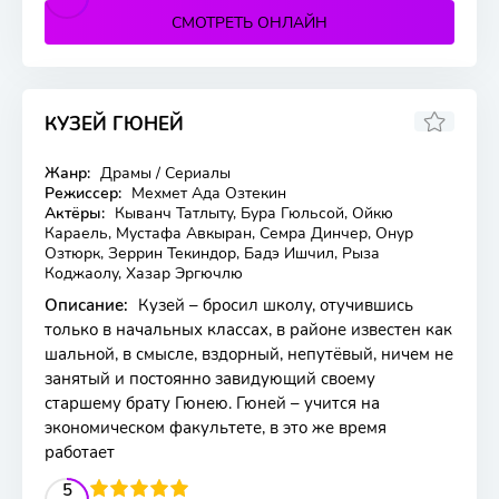
СМОТРЕТЬ ОНЛАЙН
КУЗЕЙ ГЮНЕЙ
8.367
7.7
Жанр:
Драмы / Сериалы
80 серия
Режиссер:
Мехмет Ада Озтекин
Актёры:
Кыванч Татлыту, Бура Гюльсой, Ойкю
Караель, Мустафа Авкыран, Семра Динчер, Онур
Озтюрк, Зеррин Текиндор, Бадэ Ишчил, Рыза
Коджаолу, Хазар Эргючлю
Описание:
Кузей – бросил школу, отучившись
только в начальных классах, в районе известен как
шальной, в смысле, вздорный, непутёвый, ничем не
занятый и постоянно завидующий своему
старшему брату Гюнею. Гюней – учится на
экономическом факультете, в это же время
работает
2
3
4
5
5