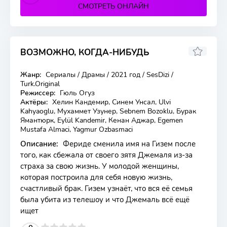
СМОТРЕТЬ ОНЛАЙН
ВОЗМОЖНО, КОГДА-НИБУДЬ
4.8
Жанр:
Сериалы / Драмы / 2021 год / SesDizi /
6 серия
Turk.Original
Режиссер:
Гюль Огуз
Актёры:
Хелин Кандемир, Синем Унсал, Ulvi
Kahyaoglu, Мухаммет Узунер, Sebnem Bozoklu, Бурак
Ямантюрк, Eylül Kandemir, Кенан Аджар, Egemen
Mustafa Almaci, Yagmur Ozbasmaci
Описание:
Фериде сменила имя на Гизем после
того, как сбежала от своего зятя Джемаля из-за
страха за свою жизнь. У молодой женщины,
которая построила для себя новую жизнь,
счастливый брак. Гизем узнаёт, что вся её семья
была убита из телешоу и что Джемаль всё ещё
ищет