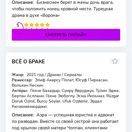
Описание:
Бизнесмен берет в жены дочь врага,
чтобы положить конец кровной мести. Турецкая
драма в духе «Ворона»
2
3
4
5
5
СМОТРЕТЬ ОНЛАЙН
ВСЁ О БРАКЕ
8.472
7.1
Жанр:
2021 год / Драмы / Сериалы
33 серия
Режиссер:
Элиф Акарсу Полат, Юсуф Пирхасан,
Волькан Кескин
Актёры:
Гёкче Бахадыр, Сумру Явруджук, Тулин Эдже,
Бертан Асллани, Гёкче Эюбоглу, Эсма Йильмаз, Rüzgar
Doruk Özmil, Burcu Söyler, Ufuk Ozdemir, Эрдал
Кючюккёмюрджю
Описание:
Азра — успешная юристка и адвокат
по разводам. Вместе со своей сестрой она работает
под крылом своей матери Чолпан, клиентами