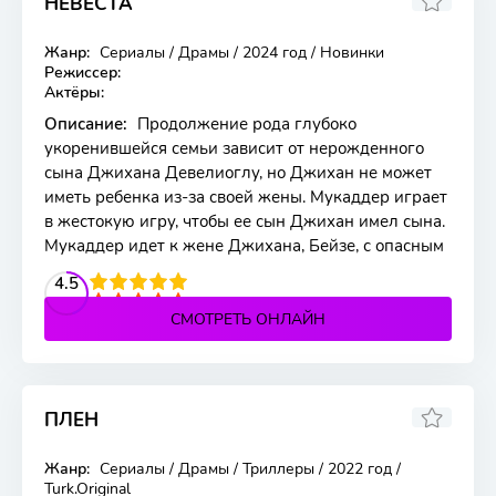
НЕВЕСТА
Жанр:
Сериалы / Драмы / 2024 год / Новинки
463 серия
Режиссер:
Актёры:
Описание:
Продолжение рода глубоко
укоренившейся семьи зависит от нерожденного
сына Джихана Девелиоглу, но Джихан не может
иметь ребенка из-за своей жены. Мукаддер играет
в жестокую игру, чтобы ее сын Джихан имел сына.
Мукаддер идет к жене Джихана, Бейзе, с опасным
2
3
4
4.5
5
СМОТРЕТЬ ОНЛАЙН
ПЛЕН
Жанр:
Сериалы / Драмы / Триллеры / 2022 год /
557 серия
Turk.Original