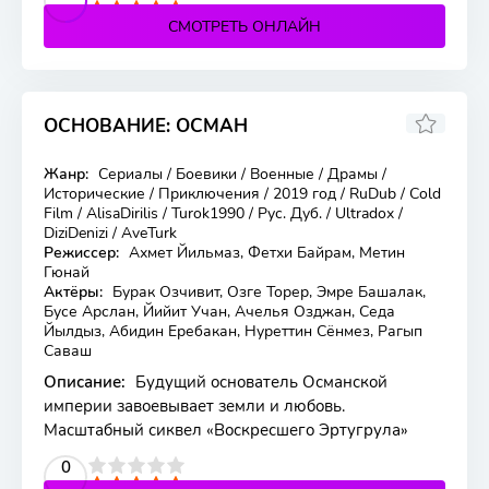
СМОТРЕТЬ ОНЛАЙН
ОСНОВАНИЕ: ОСМАН
8.346
7.5
Жанр:
Сериалы / Боевики / Военные / Драмы /
194 серия
Исторические / Приключения / 2019 год / RuDub / Cold
Film / AlisaDirilis / Turok1990 / Рус. Дуб. / Ultradox /
DiziDenizi / AveTurk
Режиссер:
Ахмет Йильмаз, Фетхи Байрам, Метин
Гюнай
Актёры:
Бурак Озчивит, Озге Торер, Эмре Башалак,
Бусе Арслан, Йийит Учан, Ачелья Озджан, Седа
Йылдыз, Абидин Еребакан, Нуреттин Сёнмез, Рагып
Саваш
Описание:
Будущий основатель Османской
империи завоевывает земли и любовь.
Масштабный сиквел «Воскресшего Эртугрула»
2
3
4
5
0