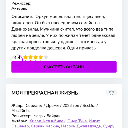
Режиссер:
Актёры:
Описание:
Орхун молод, властен, тщеславен,
влиятелен. Он был наследником семейства
Демирханлы. Мужчина считал, что всего два типа
людей на земле. У них по жилам течёт одинаковая
красная кровь, только у одних — это кровь, а у
других подделка дешевая. Одни приказы
2
3
4
4.4
5
СМОТРЕТЬ ОНЛАЙН
МОЯ ПРЕКРАСНАЯ ЖИЗНЬ
8.306
5.6
Жанр:
Сериалы / Драмы / 2023 год / SesDizi /
30 серия
AlisaDirilis
Режиссер:
Чагры Байрак
Актёры:
Хилал Алтынбилек
,
Онур Туна
,
Йигит
Озшенер
,
Серкан Кескин
,
Несрин Джавадзаде
,
Сумру