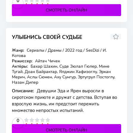
2
3
4
5
0
СМОТРЕТЬ ОНЛАЙН
УЛЫБНИСЬ СВОЕЙ СУДЬБЕ
5.6
Жанр:
Сериалы / Драмы / 2022 год / SesDizi / И.
5 серия
Котова
Режиссер:
Айтач Чичек
Актёры:
Бахар Шахин, Суде Зюлал Гюлер, Мине
Тугай, Доан Байрактар, Ялджин Хафизоглу, Эркан
Мерич, Аслы Сюмен, Аху Сунгур, Эртугрул Постоглу,
Назан Дипер
Описание:
Девушки Эда и Ярен выросли в
сиротском приюте и дружат с детства. Вступая во
взрослую жизнь, им предстоит пережить
множество непростых испытаний.
2
3
4
5
0
СМОТРЕТЬ ОНЛАЙН