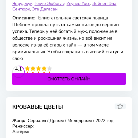
Явруджук
,
Гёкче Эюбоглу
,
Zeynep Yüce
,
Зейнеп Эла
Сентюрк
,
Эге Дагасан
Описание:
Блистательная светская львица
Шебнем прошла путь от самых низов до вершин
успеха. Теперь у неё богатый муж, положение в
обществе и роскошная жизнь, но всё висит на
волоске из-за её старых тайн — в том числе
криминальных. Чтобы сохранить высокий статус и
свою
2
3
4
4.1
5
СМОТРЕТЬ ОНЛАЙН
КРОВАВЫЕ ЦВЕТЫ
Жанр:
Сериалы / Драмы / Мелодрамы / 2022 год
434 серия
Режиссер:
Актёры: