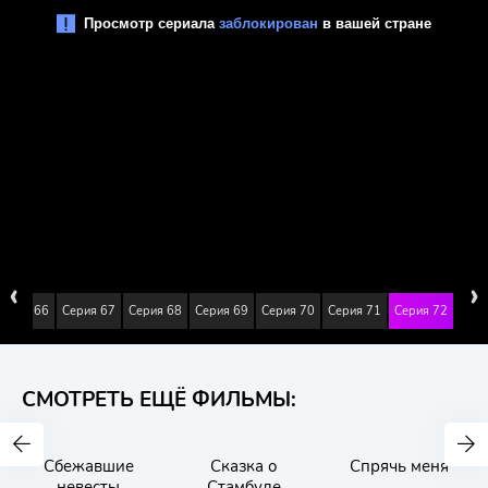
‹
›
Серия 66
Серия 67
Серия 68
Серия 69
Серия 70
Серия 71
Серия 72
СМОТРЕТЬ ЕЩЁ ФИЛЬМЫ:
Сбежавшие
Сказка о
Спрячь меня
невесты
Стамбуле