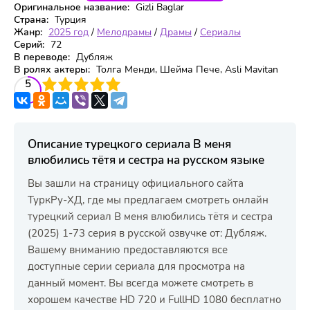
Оригинальное название:
Gizli Baglar
Страна:
Турция
Жанр:
2025 год
/
Мелодрамы
/
Драмы
/
Сериалы
Серий:
72
В переводе:
Дубляж
В ролях актеры:
Толга Менди, Шейма Пече, Asli Mavitan
3
4
5
5
Описание турецкого сериала В меня
влюбились тётя и сестра на русском языке
Вы зашли на страницу официального сайта
ТуркРу-ХД, где мы предлагаем смотреть онлайн
турецкий сериал В меня влюбились тётя и сестра
(2025) 1-73 серия в русской озвучке от: Дубляж.
Вашему вниманию предоставляются все
доступные серии сериала для просмотра на
данный момент. Вы всегда можете смотреть в
хорошем качестве HD 720 и FullHD 1080 бесплатно