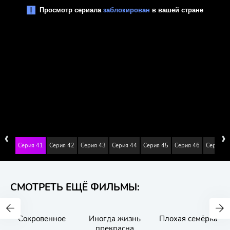
‹
›
я 40
Серия 41
Серия 42
Серия 43
Серия 44
Серия 45
Серия 46
Серия 4
СМОТРЕТЬ ЕЩЁ ФИЛЬМЫ:
Сокровенное
Иногда жизнь
Плохая семёрка
прекрасна