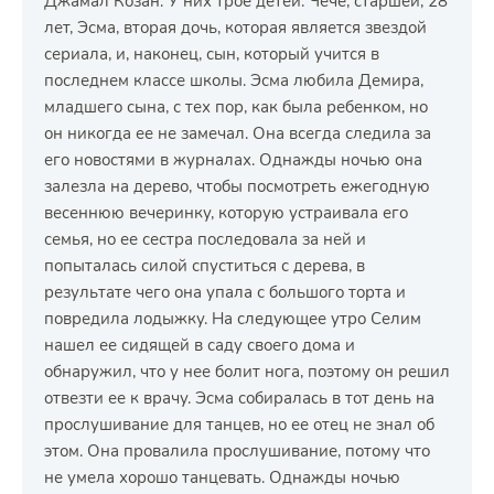
Джамал Козан. У них трое детей: Чече, старшей, 28
лет, Эсма, вторая дочь, которая является звездой
сериала, и, наконец, сын, который учится в
последнем классе школы. Эсма любила Демира,
младшего сына, с тех пор, как была ребенком, но
он никогда ее не замечал. Она всегда следила за
его новостями в журналах. Однажды ночью она
залезла на дерево, чтобы посмотреть ежегодную
весеннюю вечеринку, которую устраивала его
семья, но ее сестра последовала за ней и
попыталась силой спуститься с дерева, в
результате чего она упала с большого торта и
повредила лодыжку. На следующее утро Селим
нашел ее сидящей в саду своего дома и
обнаружил, что у нее болит нога, поэтому он решил
отвезти ее к врачу. Эсма собиралась в тот день на
прослушивание для танцев, но ее отец не знал об
этом. Она провалила прослушивание, потому что
не умела хорошо танцевать. Однажды ночью