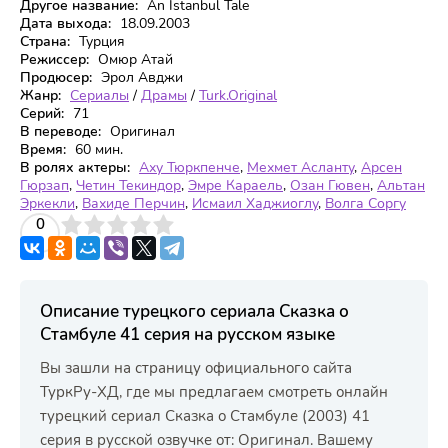
Другое название:
An Istanbul Tale
Дата выхода:
18.09.2003
Страна:
Турция
Режиссер:
Омюр Атай
Продюсер:
Эрол Авджи
Жанр:
Сериалы
/
Драмы
/
Turk.Original
Серий:
71
В переводе:
Оригинал
Время:
60 мин.
В ролях актеры:
Аху Тюркпенче
,
Мехмет Асланту
,
Арсен
Гюрзап
,
Четин Текиндор
,
Эмре Караель
,
Озан Гювен
,
Альтан
Эркекли
,
Вахиде Перчин
,
Исмаил Хаджиоглу
,
Волга Соргу
3
4
0
5
Описание турецкого сериала Сказка о
Стамбуле 41 серия на русском языке
Вы зашли на страницу официального сайта
ТуркРу-ХД, где мы предлагаем смотреть онлайн
турецкий сериал Сказка о Стамбуле (2003) 41
серия в русской озвучке от: Оригинал. Вашему