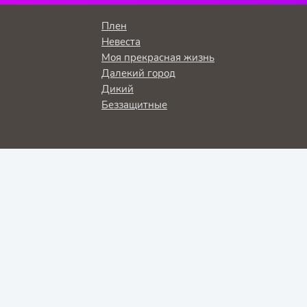
Плен
Невеста
Моя прекрасная жизнь
Далекий город
Дикий
Беззащитные