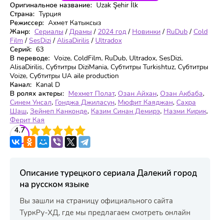
Оригинальное название:
Uzak Şehir İlk
Страна:
Турция
Режиссер:
Ахмет Катыксыз
Жанр:
Сериалы
/
Драмы
/
2024 год
/
Новинки
/
RuDub
/
Cold
Film
/
SesDizi
/
AlisaDirilis
/
Ultradox
Серий:
63
В переводе:
Voize, ColdFilm, RuDub, Ultradox, SesDizi,
AlisaDirilis, Субтитры DiziMania, Субтитры Turkishtuz, Субтитры
Voize, Субтитры UA aile production
Канал:
Kanal D
В ролях актеры:
Мехмет Полат
,
Озан Айхан
,
Озан Акбаба
,
Синем Унсал
,
Гонджа Джиласун
,
Мюфит Каяджан
,
Сахра
Шаш
,
Зейнеп Канконде
,
Казим Синан Демирэ
,
Назми Кирик
,
Ферит Кая
3
4.7
4
5
Описание турецкого сериала Далекий город
на русском языке
Вы зашли на страницу официального сайта
ТуркРу-ХД, где мы предлагаем смотреть онлайн