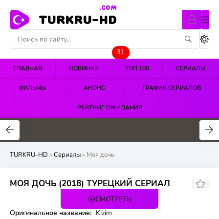
.COM
TURKRU-HD
31
ГЛАВНАЯ
НОВИНКИ
ТОП 100
СЕРИАЛЫ
ФИЛЬМЫ
АНОНС
ГРАФИК СЕРИАЛОВ
РЕЙТИНГ ОЖИДАНИЯ
4.4
4.5
4.7
TURKRU-HD
»
Сериалы
» Моя дочь
8.184
6.6
МОЯ ДОЧЬ (2018) ТУРЕЦКИЙ СЕРИАЛ
СМОТРЕТЬ
34 серия
Оригинальное название:
Kizim