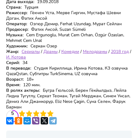
Дата выхода:
19.09.2018
Страна:
Турция
Режиссер:
Гёкчен Уста, Мерве Гиргин, Мустафа Шевки
Доган, Фатих Аксой
Оператор:
Озгюр Демир, Ferhat Uzundag, Мурат Сейлан
Продюсер:
Фатих Аксой, Suzan Sümeli
Музыка:
Cem Ergunoglu, Murat Cem Orhan, Özgür Özaslan,
Mehmet Cem Unal
Художник:
Серкан Озер
Жанр:
Сериалы
/
Драмы
/
Комедии
/
Мелодрамы
/
2018 год
/
И. Котова
Серий:
34
В переводе:
Студия Кириллица, Ирина Котова, КЗ озвучка
QazaQstan, Субтитры TurkSinema, UZ озвучка
Возраст:
18+
Время:
120 мин.
В ролях актеры:
Бугра Гюльсой, Берен Гёкйылдыз, Лейла
Лидиа Тугутлу, Серхат Теоман, Тугай Мерджан, Синем Унсал,
Дениз Али Джанкорур, Eliz Nese Çagin, Суна Селен, Фарук
Барман
3
4
5
5