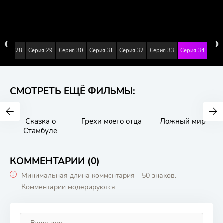
‹
›
Серия 28
Серия 29
Серия 30
Серия 31
Серия 32
Серия 33
Серия 34
СМОТРЕТЬ ЕЩЁ ФИЛЬМЫ:
Сказка о
Грехи моего отца
Ложный мир
Стамбуле
КОММЕНТАРИИ (0)
Минимальная длина комментария - 50 знаков.
Комментарии модерируются