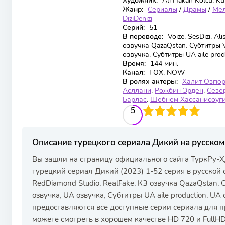
Художник:
Ali Hakan Kolcu, Ku
Жанр:
Сериалы
/
Драмы
/
Ме
DiziDenizi
Серий:
51
В переводе:
Voize, SesDizi, Al
озвучка QazaQstan, Субтитры V
озвучка, Субтитры UA aile prod
Время:
144 мин.
Канал:
FOX, NOW
В ролях актеры:
Халит Озгю
Асллани
,
Рожбин Эрден
,
Сезе
Барлас
,
Шебнем Хассанисоуг
100
1
2
3
4
5
5
Описание турецкого сериала Дикий на русском
Вы зашли на страницу официального сайта ТуркРу-Х
турецкий сериал Дикий (2023) 1-52 серия в русской озвуч
RedDiamond Studio, RealFake, КЗ озвучка QazaQstan, С
озвучка, UA озвучка, Субтитры UA aile production, U
предоставляются все доступные серии сериала для п
можете смотреть в хорошем качестве HD 720 и FullHD