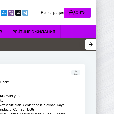
Регистрация
ВОЙТИ
В
РЕЙТИНГ ОЖИДАНИЯ
5
4.8
4.2
4.8
ni
 Heart
лиз Адигузел
zkan
т Игит Алп, Cenk Yengin, Seyhan Kaya
ndüzlü, Can Sanibelli