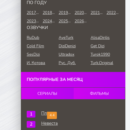
ПО ГОДУ
2017 год
2018 год
2019 год
2020 год
2021 год
2022 год
2023 год
2024 год
2025 год
2026 год
ОЗВУЧКИ
RuDub
AveTurk
AlisaDirilis
Cold Film
DiziDenizi
Get Dizi
SesDizi
Ultradox
Turok1990
И. Котова
Рус. Дуб.
Turk.Original
ПОПУЛЯРНЫЕ ЗА МЕСЯЦ
СЕРИАЛЫ
ФИЛЬМЫ
Плен
4.4
Невеста