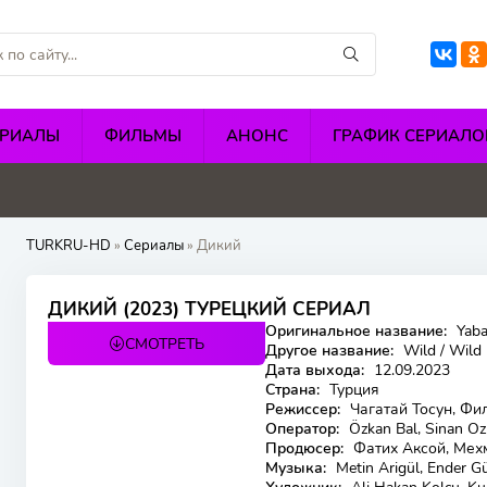
ЕРИАЛЫ
ФИЛЬМЫ
АНОНС
ГРАФИК СЕРИАЛО
5
4.1
4.8
TURKRU-HD
»
Сериалы
» Дикий
8.508
7
ДИКИЙ (2023) ТУРЕЦКИЙ СЕРИАЛ
Оригинальное название:
Yaba
СМОТРЕТЬ
51 серия
Другое название:
Wild / Wild
Дата выхода:
12.09.2023
Страна:
Турция
Режиссер:
Чагатай Тосун, Фи
Оператор:
Özkan Bal, Sinan O
Продюсер:
Фатих Аксой, Мехме
Музыка:
Metin Arigül, Ender Gü