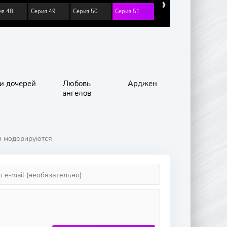
›
ия 48
Серия 49
Серия 50
Серия 51
и дочерей
Любовь
Арджен
ангелов
и модерируются