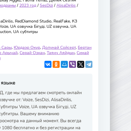
bilay Aggez, Fatma Yilmaz, Дилек Сезгин
лодрамы
/
2023 год
/
SesDizi
/
AlisaDirilis
/
isaDirilis, RedDiamond Studio, RealFake, КЗ
oize, UA озвучка Бігуді, UZ озвучка, UA
uction, UA субтитры
р Сары
,
Юрдаэр Окур
,
Долунай Сойсерт
,
Бертан
р Арычай
,
Серай Озкан
,
Таянч Аяйдын
,
Симай
и
 языке
Д, где мы предлагаем смотреть онлайн
ке от: Voize, SesDizi, AlisaDirilis,
убтитры Voize, UA озвучка Бігуді, UZ
A субтитры. Вашему вниманию
росмотра на данный момент. Вы всегда
 1080 бесплатно и без регистрации на