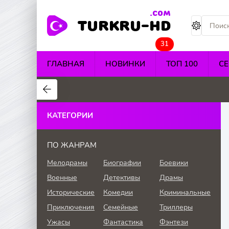
.COM
TURKRU-HD
31
ГЛАВНАЯ
НОВИНКИ
ТОП 100
С
4.4
4.5
4.7
КАТЕГОРИИ
ПО ЖАНРАМ
Мелодрамы
Биографии
Боевики
Военные
Детективы
Драмы
Исторические
Комедии
Криминальные
Приключения
Семейные
Триллеры
Ужасы
Фантастика
Фэнтези