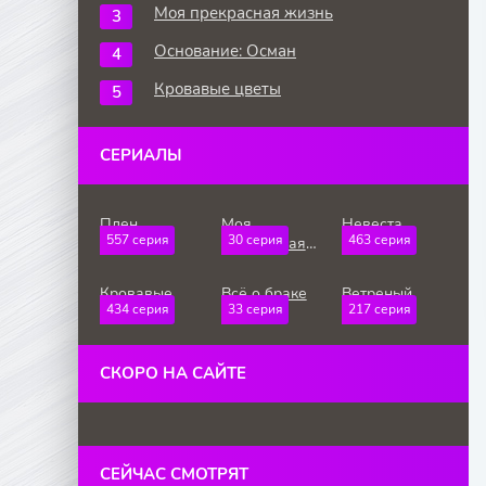
Моя прекрасная жизнь
Основание: Осман
Кровавые цветы
СЕРИАЛЫ
Плен
Моя
Невеста
557 серия
30 серия
463 серия
прекрасная
жизнь
Кровавые
Всё о браке
Ветреный
434 серия
33 серия
217 серия
цветы
холм
СКОРО НА САЙТЕ
СЕЙЧАС СМОТРЯТ