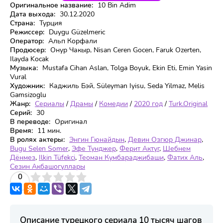
Оригинальное название:
10 Bin Adim
Дата выхода:
30.12.2020
Страна:
Турция
Режиссер:
Duygu Güzelmeric
Оператор:
Альп Корфали
Продюсер:
Онур Чакыр, Nisan Ceren Gocen, Faruk Ozerten,
Ilayda Kocak
Музыка:
Mustafa Cihan Aslan, Tolga Boyuk, Ekin Eti, Emin Yasin
Vural
Художник:
Каджиль Бэй, Süleyman Iyisu, Seda Yilmaz, Melis
Gamsizoglu
Жанр:
Сериалы
/
Драмы
/
Комедии
/
2020 год
/
Turk.Original
Серий:
30
В переводе:
Оригинал
Время:
11 мин.
В ролях актеры:
Энгин Гюнайдын
,
Девин Озгюр Джинар
,
Bugu Selen Somer
,
Эфе Тунджер
,
Ферит Актуг
,
Шебнем
Дёнмез
,
Ilkin Tüfekci
,
Теоман Кумбараджибаши
,
Фатих Аль
,
Сезин Акбашогуллары
3
4
0
5
Описание турецкого сериала 10 тысяч шагов