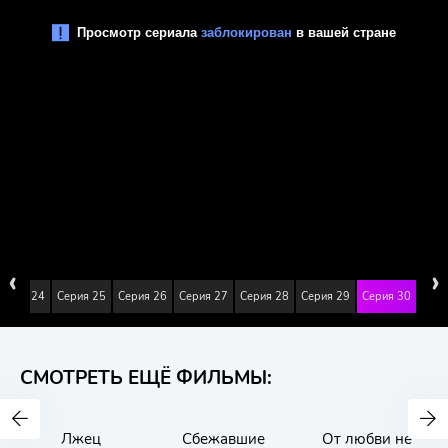
‹
›
Серия 24
Серия 25
Серия 26
Серия 27
Серия 28
Серия 29
Серия 30
СМОТРЕТЬ ЕЩЁ ФИЛЬМЫ:
Лжец
Сбежавшие
От любви не